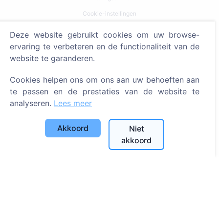
Cookie-instellingen
Deze website gebruikt cookies om uw browse-
Zoeken
ervaring te verbeteren en de functionaliteit van de
Zoeken naar overledenen
website te garanderen.
Zoeken naar begraafplaatsen
Cookies helpen ons om ons aan uw behoeften aan
te passen en de prestaties van de website te
Diensten
analyseren.
Lees meer
Contacten
Akkoord
Niet
SIA "CEMETY", LV40103618951
akkoord
371 29144816
info@cemety.lv
Wij opereren door het hele land!
Beheerders